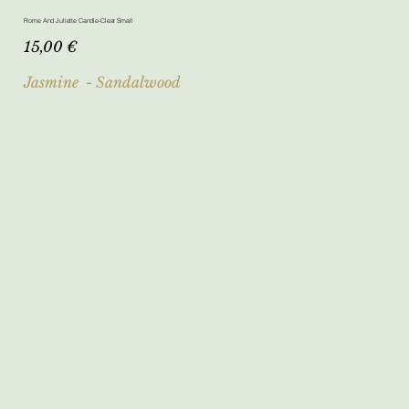
Rome And Juliette Candle-Clear Small
Τιμή
15,00 €
Jasmine - Sandalwood