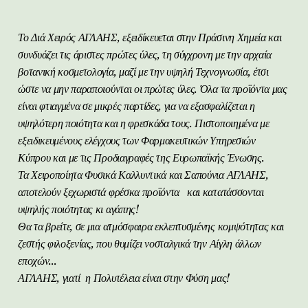
Το Διά Χειρός ΑΓΛΑΗΣ, εξειδίκευεται στην Πράσινη Χημεία και
συνδυάζει τις άριστες πρώτες ύλες, τη σύγχρονη με την αρχαία
βοτανική κοσμετολογία, μαζί με την υψηλή Τεχνογνωσία, έτσι
ώστε να μην παραποιούνται οι πρώτες ύλες. Όλα τα προϊόντα μας
είναι φτιαγμένα σε μικρές παρτίδες, για να εξασφαλίζεται η
υψηλότερη ποιότητα και η φρεσκάδα τους. Πιστοποιημένα με
εξειδικευμένους ελέγχους των Φαρμακευτικών Υπηρεσιών
Κύπρου και με τις Προδιαγραφές της Ευρωπαϊκής Ένωσης.
Τα Χειροποίητα Φυσικά Καλλυντικά και Σαπούνια ΑΓΛΑΗΣ,
αποτελούν ξεχωριστά φρέσκα προϊόντα και κατατάσσονται
υψηλής ποιότητας κι αγάπης!
Θα τα βρείτε, σε μια ατμόσφαιρα εκλεπτυσμένης κομψότητας και
ζεστής φιλοξενίας, που θυμίζει νοσταλγικά την Αίγλη άλλων
εποχών...
ΑΓΛΑΗΣ, γιατί η Πολυτέλεια είναι στην Φύση μας!