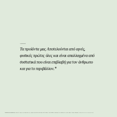
100% Φυσικά Συστατικά
Τα προϊόντα μας Αποτελούνται από αγνές,
φυσικές πρώτες ύλες και είναι απαλλαγμένα από
συστατικά που είναι επιβλαβή για τον άνθρωπο
και για το περιβάλλον.*
ΤΑ ΠΡΟΪΟΝΤΑ ΜΑΣ ΔΕΝ ΠΕΡΙΕΧΟΥΝ:
Parabens, Mineral Oil, Παράγωγα πετρελαίου/Parafin Wax, Σιλικόνες, Propylene Glycol, PEG, SLES, ALES, Sulfates, EDTA, Phthalates, Alcohol, BHT/BHA, Imidazolidimyl Urea, Diazolidinyl Urea, Acrylates, Carbomer, Aluminum, Ethanolamines, Triclosan, Συνθετικά και Γενετικά τροποποιημένα συστατικά.