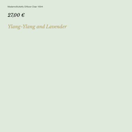
Madame Butterfly Diffuser Clear 100ml
Τιμή
27,00 €
Ylang-Ylang and Lavender