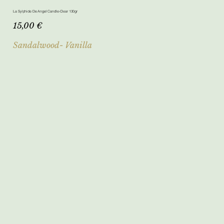
La Sylphide De Angel Candle-Clear 130gr
Τιμή
15,00 €
Sandalwood- Vanilla