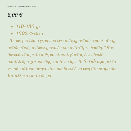
Geranium-Lavender Scrub Soap
Τιμή
8,00 €
110-130 γρ
100% Φυσικό
Το αιθέριο έλαιο γερανιού έχει αντιγηραντική, επουλωτική,
αντισηπτική, αντιφλεγμονώδη και αντι-στρες δράση. Όταν
συνδυάζεται με το αιθέριο έλαιο λεβάντας δίνει διπλό
αποτέλεσμα χαλάρωσης και τόνωσης. Το Scrub αφαιρεί τα
νεκρά κύτταρα αφήνοντας μια βελούδινη υφή στο δέρμα σας.
Κατάλληλο για το σώμα.