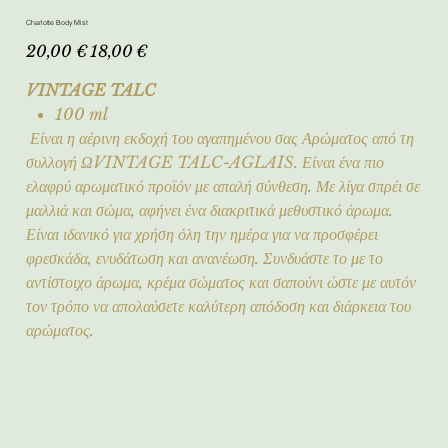
Charlotte Body Mist
Αρχική
Τιμή
20,00 €
18,00 €
τιμή
έκπτωσης
VINTAGE TALC
100 ml
Είναι η αέρινη εκδοχή του αγαπημένου σας Αρώματος από τη
συλλογή ΩVINTAGE TALC-AGLAIS. Είναι ένα πιο
ελαφρύ αρωματικό προϊόν με απαλή σύνθεση. Με λίγα σπρέι σε
μαλλιά και σώμα, αφήνει ένα διακριτικά μεθυστικό άρωμα.
Είναι ιδανικό για χρήση όλη την ημέρα για να προσφέρει
φρεσκάδα, ενυδάτωση και ανανέωση. Συνδυάστε το με το
αντίστοιχο άρωμα, κρέμα σώματος και σαπούνι ώστε με αυτόν
τον τρόπο να απολαύσετε καλύτερη απόδοση και διάρκεια του
αρώματος.