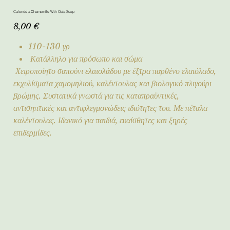
Calendula-Chamomile With Oats Soap
Τιμή
8,00 €
110-130 γρ
Κατάλληλο για πρόσωπο και σώμα
Χειροποίητο σαπούνι ελαιολάδου με έξτρα παρθένο ελαιόλαδο,
εκχυλίσματα χαμομηλιού, καλέντουλας και βιολογικό πλιγούρι
βρώμης. Συστατικά γνωστά για τις καταπραϋντικές,
αντισηπτικές και αντιφλεγμονώδεις ιδιότητες του. Με πέταλα
καλέντουλας. Ιδανικό για παιδιά, ευαίσθητες και ξηρές
επιδερμίδες.