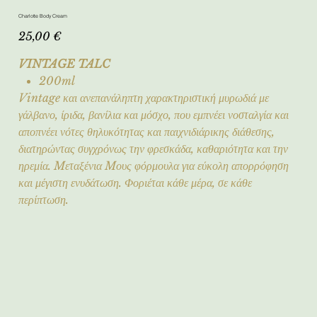
Charlotte Body Cream
Τιμή
25,00 €
VINTAGE TALC
200ml
Vintage και ανεπανάληπτη χαρακτηριστική μυρωδιά με
γάλβανο, ίριδα, βανίλια και μόσχο, που εμπνέει νοσταλγία και
αποπνέει νότες θηλυκότητας και παιχνιδιάρικης διάθεσης,
διατηρώντας συγχρόνως την φρεσκάδα, καθαριότητα και την
ηρεμία. Mεταξένια Mους φόρμουλα για εύκολη απορρόφηση
και μέγιστη ενυδάτωση. Φοριέται κάθε μέρα, σε κάθε
περίπτωση.